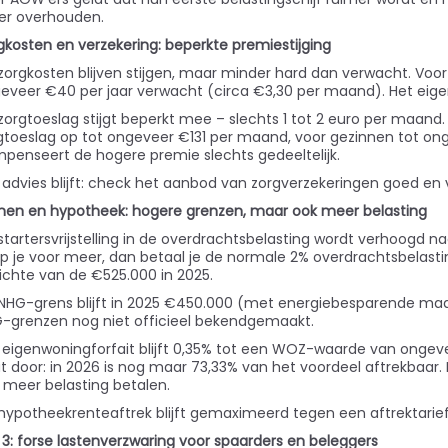
r overhouden.
gkosten en verzekering: beperkte premiestijging
zorgkosten blijven stijgen, maar minder hard dan verwacht. Vo
eveer €40 per jaar verwacht (circa €3,30 per maand). Het eigen r
zorgtoeslag stijgt beperkt mee – slechts 1 tot 2 euro per maan
gtoeslag op tot ongeveer €131 per maand, voor gezinnen tot on
penseert de hogere premie slechts gedeeltelijk.
 advies blijft: check het aanbod van zorgverzekeringen goed en verg
en en hypotheek: hogere grenzen, maar ook meer belasting
startersvrijstelling in de overdrachtsbelasting wordt verhoogd na
p je voor meer, dan betaal je de normale 2% overdrachtsbelastin
ichte van de €525.000 in 2025.
NHG-grens blijft in 2025 €450.000 (met energiebesparende maa
-grenzen nog niet officieel bekendgemaakt.
 eigenwoningforfait blijft 0,35% tot een WOZ-waarde van ongeve
t door: in 2026 is nog maar 73,33% van het voordeel aftrekbaar.
 meer belasting betalen.
hypotheekrenteaftrek blijft gemaximeerd tegen een aftrektarief 
 3: forse lastenverzwaring voor spaarders en beleggers