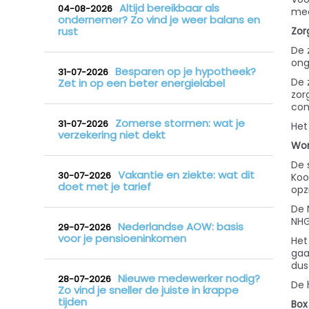
Altijd bereikbaar als
04-08-2026
mee
ondernemer? Zo vind je weer balans en
rust
Zor
De 
ong
Besparen op je hypotheek?
31-07-2026
De 
Zet in op een beter energielabel
zor
com
Zomerse stormen: wat je
31-07-2026
Het
verzekering niet dekt
Won
De 
Vakantie en ziekte: wat dit
30-07-2026
Koo
doet met je tarief
opz
De 
NHG
Nederlandse AOW: basis
29-07-2026
voor je pensioeninkomen
Het
gaa
dus
Nieuwe medewerker nodig?
28-07-2026
De 
Zo vind je sneller de juiste in krappe
tijden
Box