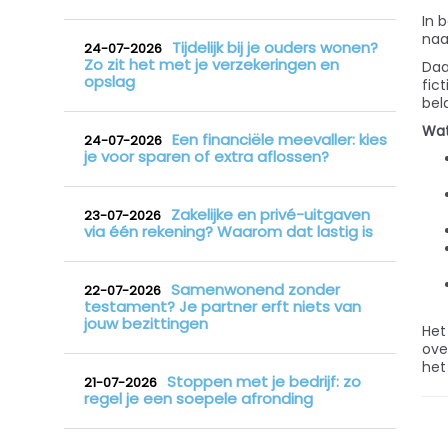
In 
naa
Tijdelijk bij je ouders wonen?
24-07-2026
Zo zit het met je verzekeringen en
Daa
opslag
fic
bel
Wat
Een financiële meevaller: kies
24-07-2026
je voor sparen of extra aflossen?
Zakelijke en privé-uitgaven
23-07-2026
via één rekening? Waarom dat lastig is
Samenwonend zonder
22-07-2026
testament? Je partner erft niets van
jouw bezittingen
Het
ove
het
Stoppen met je bedrijf: zo
21-07-2026
regel je een soepele afronding