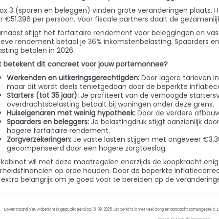
box 3 (sparen en beleggen) vinden grote veranderingen plaats. 
r €51.396 per persoon. Voor fiscale partners daalt de gezamenlijk
rnaast stijgt het forfaitaire rendement voor beleggingen en vas
tieve rendement betaal je 36% inkomstenbelasting. Spaarders en
asting betalen in 2026.
 betekent dit concreet voor jouw portemonnee?
Werkenden en uitkeringsgerechtigden:
Door lagere tarieven in
maar dit wordt deels tenietgedaan door de beperkte inflatieco
Starters (tot 35 jaar):
Je profiteert van de verhoogde startersvr
overdrachtsbelasting betaalt bij woningen onder deze grens.
Huiseigenaren met weinig hypotheek:
Door de verdere afbouw 
Spaarders en beleggers:
Je belastingdruk stijgt aanzienlijk do
hogere forfaitaire rendement.
Zorgverzekeringen:
Je vaste lasten stijgen met ongeveer €3,3
gecompenseerd door een hogere zorgtoeslag.
 kabinet wil met deze maatregelen enerzijds de koopkracht eni
rheidsfinanciën op orde houden. Door de beperkte inflatiecorrect
 extra belangrijk om je goed voor te bereiden op de verandering
Bovenstaand nieuwsbericht is gepubliceerd op 18-09-2025. Dit bericht is met veel zorg en aandacht samengesteld. De