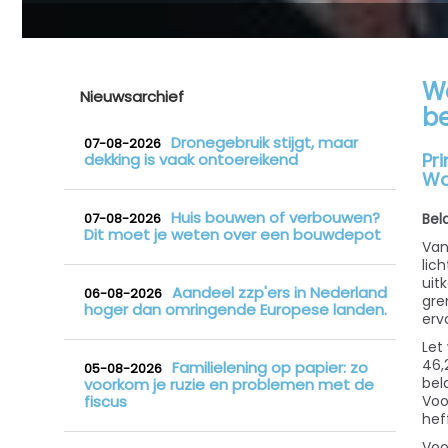
Wa
Nieuwsarchief
b
Dronegebruik stijgt, maar
07-08-2026
Pr
dekking is vaak ontoereikend
Wa
Huis bouwen of verbouwen?
07-08-2026
Bel
Dit moet je weten over een bouwdepot
Van
lic
uit
Aandeel zzp'ers in Nederland
06-08-2026
gre
hoger dan omringende Europese landen.
erv
Let
46,
Familielening op papier: zo
05-08-2026
bel
voorkom je ruzie en problemen met de
fiscus
Voo
hef
Voo