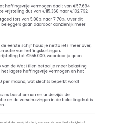
Het heffingsvrije vermogen daalt van €57.684
e vrijstelling dus van €115.368 naar €102.792.
tgoed fors van 5,88% naar 7,78%. Over dit
 beleggers gaan daardoor aanzienlijk meer
 de eerste schijf houd je netto iets meer over,
rrectie van heffingskortingen.
ijstelling tot €555.000, waardoor je geen
van de Wet Hillen betaal je meer belasting.
or het lagere heffingsvrije vermogen en het
0 per maand, wat slechts beperkt wordt
gszins beschermen en anderzijds de
ie en de verschuivingen in de belastingdruk is
en.
sondanks kunnen wij niet volledig instaan voor de correctheid, volledigheid of