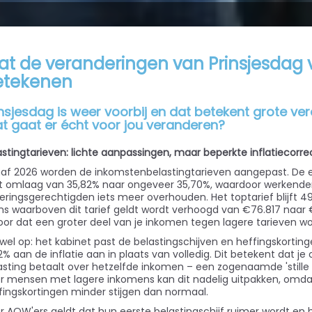
t de veranderingen van Prinsjesdag 
etekenen
insjesdag is weer voorbij en dat betekent grote 
t gaat er écht voor jou veranderen?
astingtarieven: lichte aanpassingen, maar beperkte inflatiecorre
af 2026 worden de inkomstenbelastingtarieven aangepast. De ee
ht omlaag van 35,82% naar ongeveer 35,70%, waardoor werkende
keringsgerechtigden iets meer overhouden. Het toptarief blijft 4
ns waarboven dit tarief geldt wordt verhoogd van €76.817 naar €
oor dat een groter deel van je inkomen tegen lagere tarieven wo
 wel op: het kabinet past de belastingschijven en heffingskorting
2% aan de inflatie aan in plaats van volledig. Dit betekent dat 
asting betaalt over hetzelfde inkomen – een zogenaamde 'stille 
r mensen met lagere inkomens kan dit nadelig uitpakken, omd
fingskortingen minder stijgen dan normaal.
r AOW'ers geldt dat hun eerste belastingschijf ruimer wordt en 