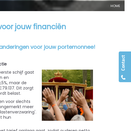
HOME
voor jouw financiën
veranderingen voor jouw portemonnee!
ctie
rste schijf gaat
n en
9,5%, maar de
79.137. Dit zorgt
rdt belast.
en voor slechts
je ongemerkt meer
lastenverzwaring'.
at hun
het tarief omlaag gaat, zodat ouderen netto