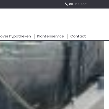
06-10813001
s over hypotheken
Klantenservice
Contact