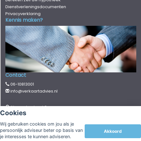
Dienstverleningsdocumenten
Privacyverklaring
Kennis maken?
Contact
06-10813001
info@verkaartadvies.nl
Alexanderstraat 2
Cookies
4421 CH Kapelle
Wij gebruiken cookies om jou als je
persoonlijk adviseur beter op basis van
Akkoord
© Copyright
Assupport BV
2026 |
Sitemap
|
Disclaimer
je interesses te kunnen adviseren.