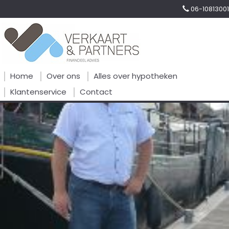
06-10813001
Home
Over ons
Alles over hypotheken
Klantenservice
Contact