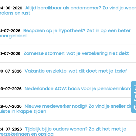
Altijd bereikbaar als ondernemer? Zo vind je weer
04-08-2026
balans en rust
Besparen op je hypotheek? Zet in op een beter
31-07-2026
energielabel
Zomerse stormen: wat je verzekering niet dekt
31-07-2026
Vakantie en ziekte: wat dit doet met je tarief
30-07-2026
Nederlandse AOW: basis voor je pensioeninkome
29-07-2026
Nieuwe medewerker nodig? Zo vind je sneller de
28-07-2026
juiste in krappe tijden
Tijdelijk bij je ouders wonen? Zo zit het met je
24-07-2026
verzekeringen en opslag