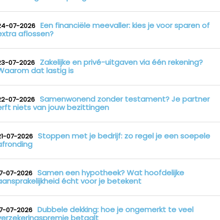
Een financiële meevaller: kies je voor sparen of
24-07-2026
extra aflossen?
Zakelijke en privé-uitgaven via één rekening?
23-07-2026
Waarom dat lastig is
Samenwonend zonder testament? Je partner
22-07-2026
erft niets van jouw bezittingen
Stoppen met je bedrijf: zo regel je een soepele
21-07-2026
afronding
Samen een hypotheek? Wat hoofdelijke
17-07-2026
aansprakelijkheid écht voor je betekent
Dubbele dekking: hoe je ongemerkt te veel
17-07-2026
verzekeringspremie betaalt