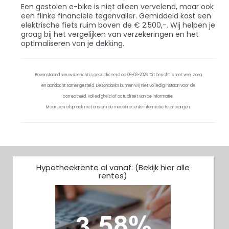
Een gestolen e-bike is niet alleen vervelend, maar ook
een flinke financiële tegenvaller. Gemiddeld kost een
elektrische fiets ruim boven de € 2.500,-. Wij helpen je
graag bij het vergelijken van verzekeringen en het
optimaliseren van je dekking.
Bovenstaand nieuwsbericht is gepubliceerd op 06-03-2026. Dit bericht is met veel zorg
en aandacht samengesteld. Desondanks kunnen wij niet volledig instaan voor de
correctheid, volledigheid of actualiteit van de informatie.
Maak een afspraak met ons om de meest recente informatie te ontvangen.
Hypotheekrente al vanaf: (Bekijk hier alle
rentes)