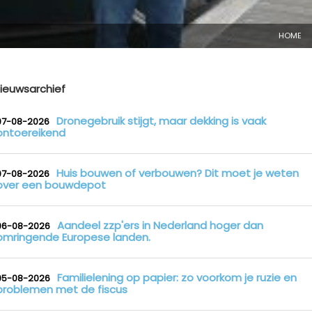
HOME
ieuwsarchief
Dronegebruik stijgt, maar dekking is vaak
07-08-2026
ontoereikend
Huis bouwen of verbouwen? Dit moet je weten
07-08-2026
over een bouwdepot
Aandeel zzp'ers in Nederland hoger dan
06-08-2026
omringende Europese landen.
Familielening op papier: zo voorkom je ruzie en
05-08-2026
problemen met de fiscus