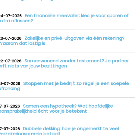
Een financiële meevaller: kies je voor sparen of
24-07-2026
extra aflossen?
Zakelijke en privé-uitgaven via één rekening?
23-07-2026
Waarom dat lastig is
Samenwonend zonder testament? Je partner
22-07-2026
erft niets van jouw bezittingen
Stoppen met je bedrijf: zo regel je een soepele
21-07-2026
afronding
Samen een hypotheek? Wat hoofdelijke
17-07-2026
aansprakelijkheid écht voor je betekent
Dubbele dekking: hoe je ongemerkt te veel
17-07-2026
verzekeringspremie betaalt