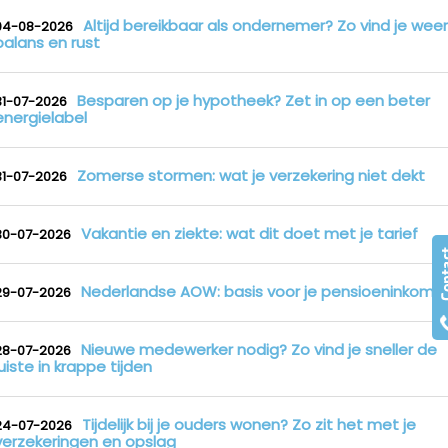
Altijd bereikbaar als ondernemer? Zo vind je weer
04-08-2026
balans en rust
Besparen op je hypotheek? Zet in op een beter
31-07-2026
energielabel
Zomerse stormen: wat je verzekering niet dekt
31-07-2026
Vakantie en ziekte: wat dit doet met je tarief
30-07-2026
Nederlandse AOW: basis voor je pensioeninkome
29-07-2026
Nieuwe medewerker nodig? Zo vind je sneller de
28-07-2026
juiste in krappe tijden
Tijdelijk bij je ouders wonen? Zo zit het met je
24-07-2026
verzekeringen en opslag