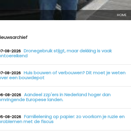
HOME
ieuwsarchief
Dronegebruik stijgt, maar dekking is vaak
07-08-2026
ontoereikend
Huis bouwen of verbouwen? Dit moet je weten
07-08-2026
over een bouwdepot
Aandeel zzp'ers in Nederland hoger dan
06-08-2026
omringende Europese landen.
Familielening op papier: zo voorkom je ruzie en
05-08-2026
problemen met de fiscus