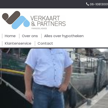
06-10813001
Home
Over ons
Alles over hypotheken
Klantenservice
Contact