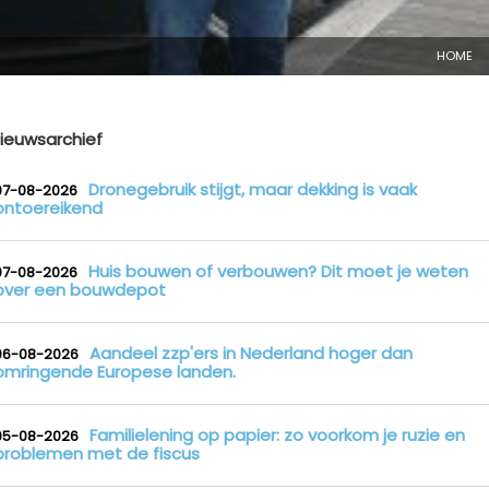
HOME
ieuwsarchief
Dronegebruik stijgt, maar dekking is vaak
07-08-2026
ontoereikend
Huis bouwen of verbouwen? Dit moet je weten
07-08-2026
over een bouwdepot
Aandeel zzp'ers in Nederland hoger dan
06-08-2026
omringende Europese landen.
Familielening op papier: zo voorkom je ruzie en
05-08-2026
problemen met de fiscus