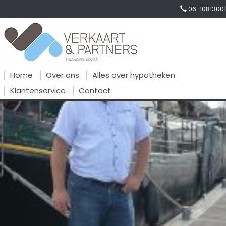
06-10813001
Home
Over ons
Alles over hypotheken
Klantenservice
Contact