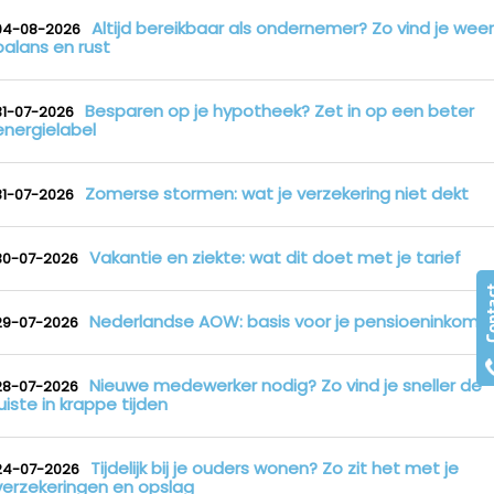
Altijd bereikbaar als ondernemer? Zo vind je weer
04-08-2026
balans en rust
Besparen op je hypotheek? Zet in op een beter
31-07-2026
energielabel
Zomerse stormen: wat je verzekering niet dekt
31-07-2026
Vakantie en ziekte: wat dit doet met je tarief
30-07-2026
Nederlandse AOW: basis voor je pensioeninkome
29-07-2026
Nieuwe medewerker nodig? Zo vind je sneller de
28-07-2026
juiste in krappe tijden
Tijdelijk bij je ouders wonen? Zo zit het met je
24-07-2026
verzekeringen en opslag