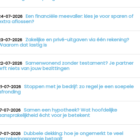
Een financiële meevaller: kies je voor sparen of
24-07-2026
extra aflossen?
Zakelijke en privé-uitgaven via één rekening?
23-07-2026
Waarom dat lastig is
Samenwonend zonder testament? Je partner
22-07-2026
erft niets van jouw bezittingen
Stoppen met je bedrijf: zo regel je een soepele
21-07-2026
afronding
Samen een hypotheek? Wat hoofdelijke
17-07-2026
aansprakelijkheid écht voor je betekent
Dubbele dekking: hoe je ongemerkt te veel
17-07-2026
verzekeringspremie betaalt