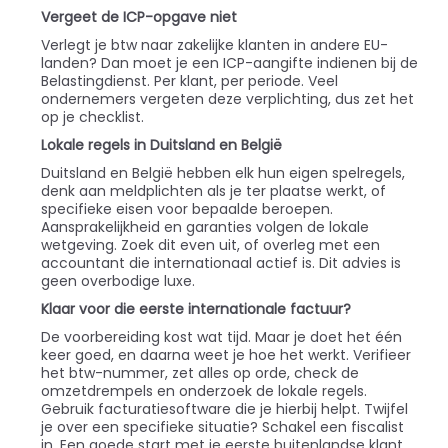
Vergeet de ICP-opgave niet
Verlegt je btw naar zakelijke klanten in andere EU-
landen? Dan moet je een ICP-aangifte indienen bij de
Belastingdienst. Per klant, per periode. Veel
ondernemers vergeten deze verplichting, dus zet het
op je checklist.
Lokale regels in Duitsland en België
Duitsland en België hebben elk hun eigen spelregels,
denk aan meldplichten als je ter plaatse werkt, of
specifieke eisen voor bepaalde beroepen.
Aansprakelijkheid en garanties volgen de lokale
wetgeving. Zoek dit even uit, of overleg met een
accountant die internationaal actief is. Dit advies is
geen overbodige luxe.
Klaar voor die eerste internationale factuur?
De voorbereiding kost wat tijd. Maar je doet het één
keer goed, en daarna weet je hoe het werkt. Verifieer
het btw-nummer, zet alles op orde, check de
omzetdrempels en onderzoek de lokale regels.
Gebruik facturatiesoftware die je hierbij helpt. Twijfel
je over een specifieke situatie? Schakel een fiscalist
in. Een goede start met je eerste buitenlandse klant