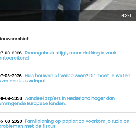
HOME
ieuwsarchief
Dronegebruik stijgt, maar dekking is vaak
07-08-2026
ontoereikend
Huis bouwen of verbouwen? Dit moet je weten
07-08-2026
over een bouwdepot
Aandeel zzp'ers in Nederland hoger dan
06-08-2026
omringende Europese landen.
Familielening op papier: zo voorkom je ruzie en
05-08-2026
problemen met de fiscus