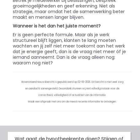
Betrek je medewerker bij beslissingen, bespreek
groeimogelijkheden en geef erkenning. Niet als
strategie, maar omdat het de samenwerking beter
maakt en mensen langer blijven.
Wanneer is het dan het juiste moment?
Er is geen perfecte formule. Maar als je werk
structureel blijft liggen, klanten te lang moeten
wachten en jij zelf niet meer toekomt aan het werk
dat je energie geeft, dan is de vraag niet meer óf je
iemand aanneemt. Dan is de vraag alleen nog:
waarom nog niet?
Bovenstaand nieuwsbericht is gepubliceerd op 02-06-2026. Dit bericht is met veel zorg
en aandacht samengesteld. Desondanks kunnen wij niet volledig instaan voor de
correctheid, volledigheid of actualiteit van de informatie.
Maak een afspraak met ons om de meest recente informatie te ontvangen.
Wat gaat de hypotheekrente doen? Stijgen of