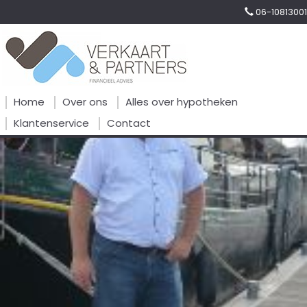
06-10813001
Home
Over ons
Alles over hypotheken
Klantenservice
Contact