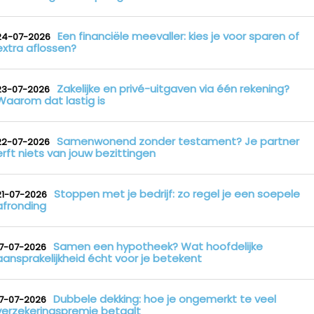
Een financiële meevaller: kies je voor sparen of
24-07-2026
extra aflossen?
Zakelijke en privé-uitgaven via één rekening?
23-07-2026
Waarom dat lastig is
Samenwonend zonder testament? Je partner
22-07-2026
erft niets van jouw bezittingen
Stoppen met je bedrijf: zo regel je een soepele
21-07-2026
afronding
Samen een hypotheek? Wat hoofdelijke
17-07-2026
aansprakelijkheid écht voor je betekent
Dubbele dekking: hoe je ongemerkt te veel
17-07-2026
verzekeringspremie betaalt