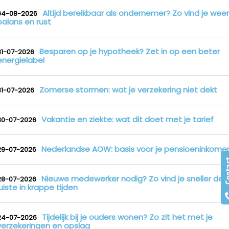
Altijd bereikbaar als ondernemer? Zo vind je weer
04-08-2026
balans en rust
Besparen op je hypotheek? Zet in op een beter
31-07-2026
energielabel
Zomerse stormen: wat je verzekering niet dekt
31-07-2026
Vakantie en ziekte: wat dit doet met je tarief
30-07-2026
Nederlandse AOW: basis voor je pensioeninkome
29-07-2026
Nieuwe medewerker nodig? Zo vind je sneller de
28-07-2026
juiste in krappe tijden
Tijdelijk bij je ouders wonen? Zo zit het met je
24-07-2026
verzekeringen en opslag