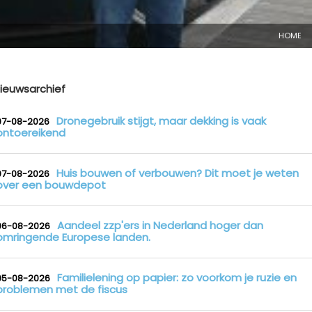
HOME
ieuwsarchief
Dronegebruik stijgt, maar dekking is vaak
07-08-2026
ontoereikend
Huis bouwen of verbouwen? Dit moet je weten
07-08-2026
over een bouwdepot
Aandeel zzp'ers in Nederland hoger dan
06-08-2026
omringende Europese landen.
Familielening op papier: zo voorkom je ruzie en
05-08-2026
problemen met de fiscus