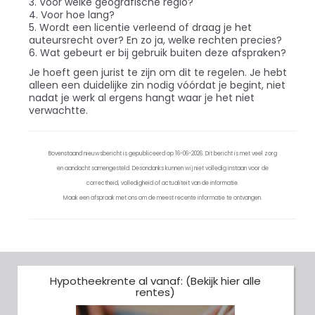
3. Voor welke geografische regio?
4. Voor hoe lang?
5. Wordt een licentie verleend of draag je het
auteursrecht over? En zo ja, welke rechten precies?
6. Wat gebeurt er bij gebruik buiten deze afspraken?
Je hoeft geen jurist te zijn om dit te regelen. Je hebt
alleen een duidelijke zin nodig vóórdat je begint, niet
nadat je werk al ergens hangt waar je het niet
verwachtte.
Bovenstaand nieuwsbericht is gepubliceerd op 16-06-2026. Dit bericht is met veel zorg
en aandacht samengesteld. Desondanks kunnen wij niet volledig instaan voor de
correctheid, volledigheid of actualiteit van de informatie.
Maak een afspraak met ons om de meest recente informatie te ontvangen.
Hypotheekrente al vanaf: (Bekijk hier alle
rentes)