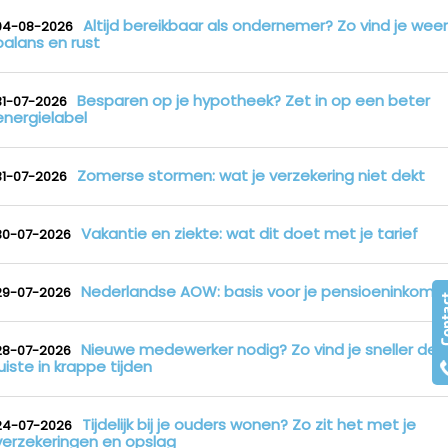
Altijd bereikbaar als ondernemer? Zo vind je weer
04-08-2026
balans en rust
Besparen op je hypotheek? Zet in op een beter
31-07-2026
energielabel
Zomerse stormen: wat je verzekering niet dekt
31-07-2026
Vakantie en ziekte: wat dit doet met je tarief
30-07-2026
Nederlandse AOW: basis voor je pensioeninkome
29-07-2026
Nieuwe medewerker nodig? Zo vind je sneller de
28-07-2026
juiste in krappe tijden
Tijdelijk bij je ouders wonen? Zo zit het met je
24-07-2026
verzekeringen en opslag