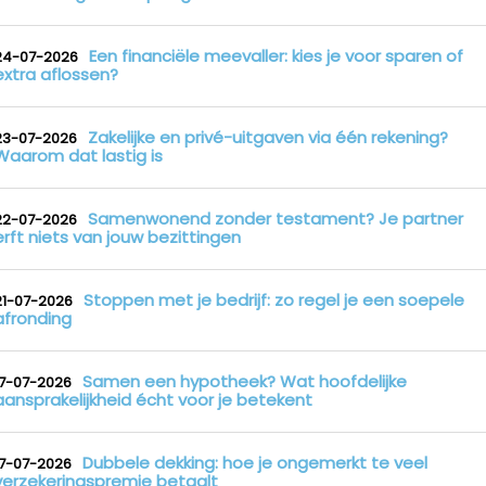
Een financiële meevaller: kies je voor sparen of
24-07-2026
extra aflossen?
Zakelijke en privé-uitgaven via één rekening?
23-07-2026
Waarom dat lastig is
Samenwonend zonder testament? Je partner
22-07-2026
erft niets van jouw bezittingen
Stoppen met je bedrijf: zo regel je een soepele
21-07-2026
afronding
Samen een hypotheek? Wat hoofdelijke
17-07-2026
aansprakelijkheid écht voor je betekent
Dubbele dekking: hoe je ongemerkt te veel
17-07-2026
verzekeringspremie betaalt