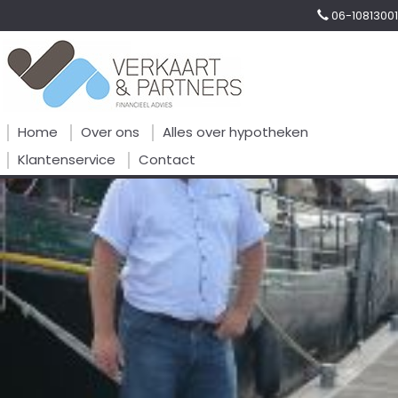
06-10813001
Home
Over ons
Alles over hypotheken
Klantenservice
Contact