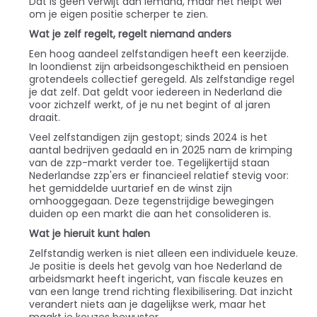
Dat is geen verwijt aan iemand, maar het helpt wel
om je eigen positie scherper te zien.
Wat je zelf regelt, regelt niemand anders
Een hoog aandeel zelfstandigen heeft een keerzijde.
In loondienst zijn arbeidsongeschiktheid en pensioen
grotendeels collectief geregeld. Als zelfstandige regel
je dat zelf. Dat geldt voor iedereen in Nederland die
voor zichzelf werkt, of je nu net begint of al jaren
draait.
Veel zelfstandigen zijn gestopt; sinds 2024 is het
aantal bedrijven gedaald en in 2025 nam de krimping
van de zzp-markt verder toe. Tegelijkertijd staan
Nederlandse zzp'ers er financieel relatief stevig voor:
het gemiddelde uurtarief en de winst zijn
omhooggegaan. Deze tegenstrijdige bewegingen
duiden op een markt die aan het consolideren is.
Wat je hieruit kunt halen
Zelfstandig werken is niet alleen een individuele keuze.
Je positie is deels het gevolg van hoe Nederland de
arbeidsmarkt heeft ingericht, van fiscale keuzes en
van een lange trend richting flexibilisering. Dat inzicht
verandert niets aan je dagelijkse werk, maar het