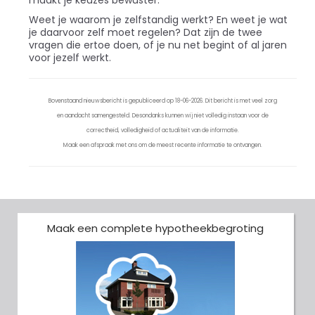
maakt je keuzes bewuster.
Weet je waarom je zelfstandig werkt? En weet je wat
je daarvoor zelf moet regelen? Dat zijn de twee
vragen die ertoe doen, of je nu net begint of al jaren
voor jezelf werkt.
Bovenstaand nieuwsbericht is gepubliceerd op 18-06-2026. Dit bericht is met veel zorg
en aandacht samengesteld. Desondanks kunnen wij niet volledig instaan voor de
correctheid, volledigheid of actualiteit van de informatie.
Maak een afspraak met ons om de meest recente informatie te ontvangen.
Maak een complete hypotheekbegroting