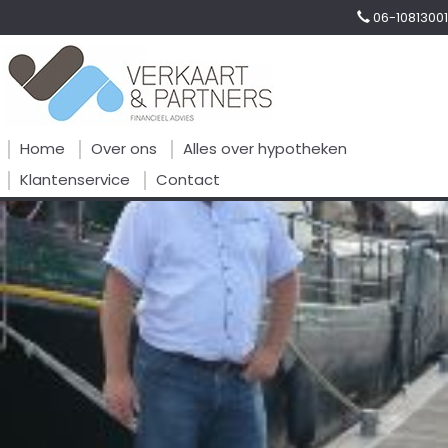
06-10813001
Home
Over ons
Alles over hypotheken
Klantenservice
Contact