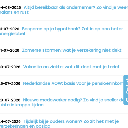
Altijd bereikbaar als ondernemer? Zo vind je weer
04-08-2026
balans en rust
Besparen op je hypotheek? Zet in op een beter
31-07-2026
energielabel
Zomerse stormen: wat je verzekering niet dekt
31-07-2026
Vakantie en ziekte: wat dit doet met je tarief
30-07-2026
Nederlandse AOW: basis voor je pensioeninkome
29-07-2026
Nieuwe medewerker nodig? Zo vind je sneller de
28-07-2026
juiste in krappe tijden
Tijdelijk bij je ouders wonen? Zo zit het met je
24-07-2026
verzekeringen en opslag