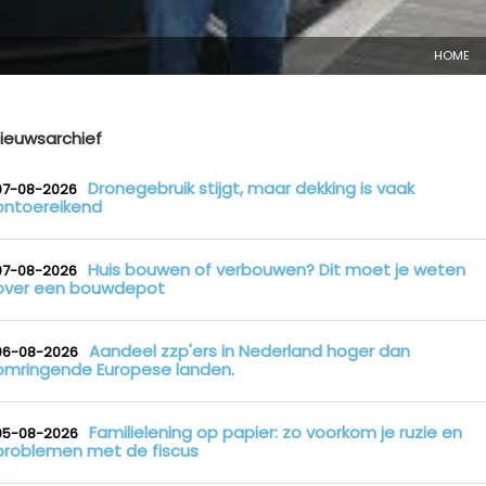
HOME
ieuwsarchief
Dronegebruik stijgt, maar dekking is vaak
07-08-2026
ontoereikend
Huis bouwen of verbouwen? Dit moet je weten
07-08-2026
over een bouwdepot
Aandeel zzp'ers in Nederland hoger dan
06-08-2026
omringende Europese landen.
Familielening op papier: zo voorkom je ruzie en
05-08-2026
problemen met de fiscus