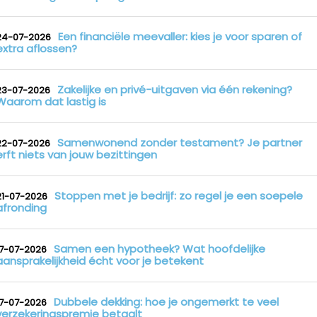
Een financiële meevaller: kies je voor sparen of
24-07-2026
extra aflossen?
Zakelijke en privé-uitgaven via één rekening?
23-07-2026
Waarom dat lastig is
Samenwonend zonder testament? Je partner
22-07-2026
erft niets van jouw bezittingen
Stoppen met je bedrijf: zo regel je een soepele
21-07-2026
afronding
Samen een hypotheek? Wat hoofdelijke
17-07-2026
aansprakelijkheid écht voor je betekent
Dubbele dekking: hoe je ongemerkt te veel
17-07-2026
verzekeringspremie betaalt